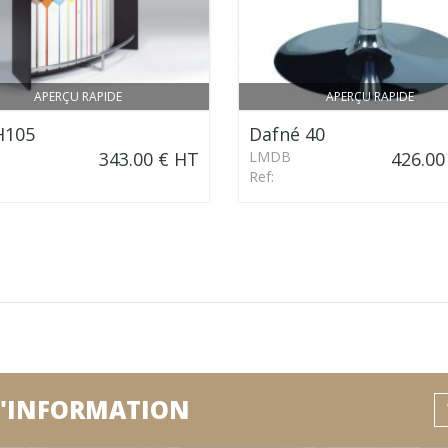
APERÇU RAPIDE
APERÇU RAPIDE
H105
Dafné 40
343.00 € HT
LMDB
426.00
Ref:
D'INFORMATION