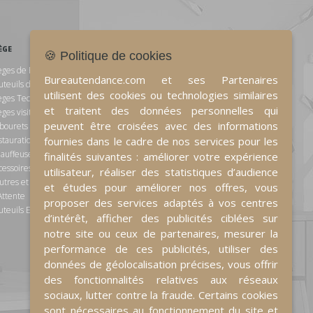
ÈGE
RANGEMENT
🍪 Politique de cookies
èges de Bureau
Armoires
Bureautendance.com et ses Partenaires
uteuils de Direction
Caissons et Rangements
utilisent des cookies ou technologies similaires
èges Techniques
d'appoints
et traitent des données personnelles qui
èges visiteurs et de réunion
Vestiaires
peuvent être croisées avec des informations
bourets et Chaises de
stauration
fournies dans le cadre de nos services pour les
ESPACE D'ACCUEIL
auffeuses et Canapés
finalités suivantes : améliorer votre expérience
cessoires pour sièges
Espace détente
utilisateur, réaliser des statistiques d’audience
utres et Chaises de Salle
Comptoir d'Accueil
et études pour améliorer nos offres, vous
Attente
proposer des services adaptés à vos centres
uteuils Ergonomiques
d’intérêt, afficher des publicités ciblées sur
RESTAURATION ET
notre site ou ceux de partenaires, mesurer la
ACCESSOIRES
performance de ces publicités, utiliser des
Porte-Manteaux / Porte-
données de géolocalisation précises, vous offrir
Parapluies
des fonctionnalités relatives aux réseaux
Lampe
sociaux, lutter contre la fraude. Certains cookies
Tableau
sont nécessaires au fonctionnement du site et