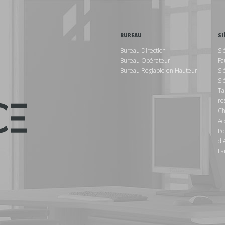
BUREAU
SI
Bureau Direction
Si
Bureau Opérateur
Fa
Bureau Réglable en Hauteur
Si
Si
Ta
re
Ch
Ac
Po
d'
Fa