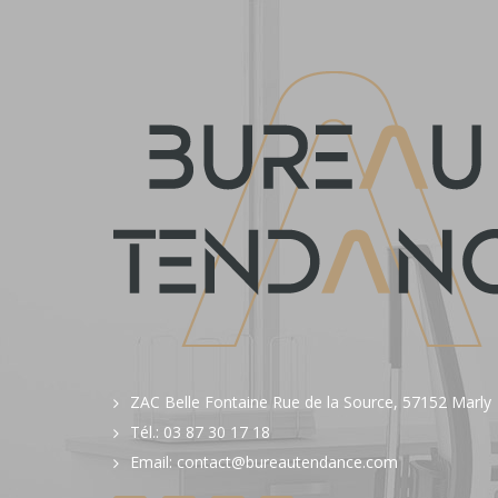
ZAC Belle Fontaine Rue de la Source, 57152 Marly
Tél.: 03 87 30 17 18
Email: contact@bureautendance.com