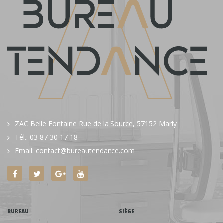
ZAC Belle Fontaine Rue de la Source, 57152 Marly
Tél.: 03 87 30 17 18
Email: contact@bureautendance.com
BUREAU
SIÈGE