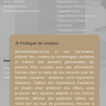
Bureau Direction
Sièges de Bureau
Bureau Opérateur
Fauteuils de Direction
Bureau Réglable en Hauteur
Sièges Techniques
Sièges visiteurs et de réunion
Tabourets et Chaises de
restauration
Chauffeuses et Canapés
Accessoires pour sièges
Poutres et Chaises de Salle
🍪 Politique de cookies
d'Attente
Fauteuils Ergonomiques
Bureautendance.com et ses Partenaires
utilisent des cookies ou technologies similaires
RANGEMENT
ESPACE D'ACCUEIL
et traitent des données personnelles qui
peuvent être croisées avec des informations
Armoires
Espace détente
fournies dans le cadre de nos services pour les
Caissons et Rangements d'appoints
Comptoir d'Accueil
finalités suivantes : améliorer votre expérience
Vestiaires
utilisateur, réaliser des statistiques d’audience
RESTAURATION ET ACCESSOIRES
et études pour améliorer nos offres, vous
Porte-Manteaux / Porte-Parapluies
proposer des services adaptés à vos centres
Lampe
d’intérêt, afficher des publicités ciblées sur
Tableau
notre site ou ceux de partenaires, mesurer la