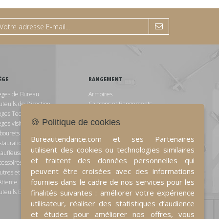
ÈGE
RANGEMENT
èges de Bureau
Armoires
uteuils de Direction
Caissons et Rangements
èges Techniques
d'appoints
🍪 Politique de cookies
èges visiteurs et de réunion
Vestiaires
bourets et Chaises de
Bureautendance.com et ses Partenaires
stauration
utilisent des cookies ou technologies similaires
ESPACE D'ACCUEIL
auffeuses et Canapés
et traitent des données personnelles qui
cessoires pour sièges
Espace détente
peuvent être croisées avec des informations
utres et Chaises de Salle
Comptoir d'Accueil
fournies dans le cadre de nos services pour les
Attente
uteuils Ergonomiques
finalités suivantes : améliorer votre expérience
RESTAURATION ET
utilisateur, réaliser des statistiques d’audience
et études pour améliorer nos offres, vous
ACCESSOIRES