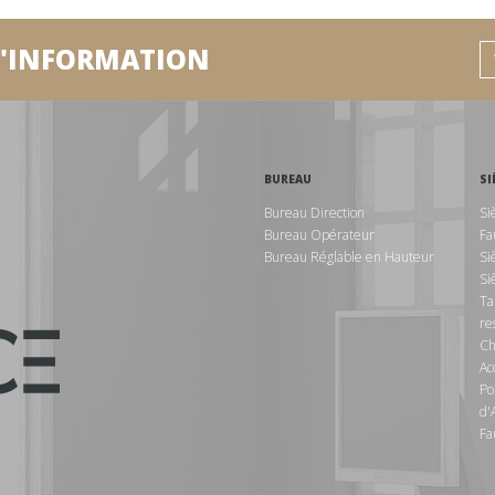
D'INFORMATION
BUREAU
SI
Bureau Direction
Si
Bureau Opérateur
Fa
Bureau Réglable en Hauteur
Si
Si
Ta
re
Ch
Ac
Po
d'
Fa